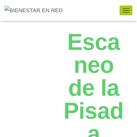
CAMB
Esca
neo
de la
Pisad
a